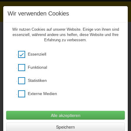
Wir verwenden Cookies
Wir nutzen Cookies auf unserer Website. Einige von ihnen sind
essenziell, während andere uns helfen, diese Website und Ihre
Erfahrung zu verbessern.
Unkompliziert zu den
Hausaufgaben
Essenziell
Das Entwicklerteam von BCB Webhouse
ermöglicht aus gegebenen Anlass ab sofort
einen kostenfreien Zugang zu unserer
Funktional
CitySchulApp und damit zu den eingestellten
Hausaufgaben! Bitte den nachstehenden Link
Statistiken
verwenden, ein Smartphone wird nicht
benötigt (Desktopversion)!
Externe Medien
Hier klicken um citySchulApp Desktop zu
öffnen
(Öffnet im neuem Fenster)
Alle akzeptieren
Fotogalerie
»
Ein Tag für die Verkehrserziehung
Speichern