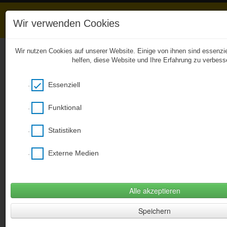
Wir verwenden Cookies
Wir nutzen Cookies auf unserer Website. Einige von ihnen sind essenzi
helfen, diese Website und Ihre Erfahrung zu verbess
Unkompliziert zu den
Hausaufgaben
Essenziell
Das Entwicklerteam von BCB Webhouse
ermöglicht aus gegebenen Anlass ab sofort
Funktional
einen kostenfreien Zugang zu unserer
CitySchulApp und damit zu den eingestellten
Statistiken
Hausaufgaben! Bitte den nachstehenden Link
verwenden, ein Smartphone wird nicht
benötigt (Desktopversion)!
Externe Medien
Hier klicken um citySchulApp Desktop zu
öffnen
(Öffnet im neuem Fenster)
Alle akzeptieren
Speichern
Folgende