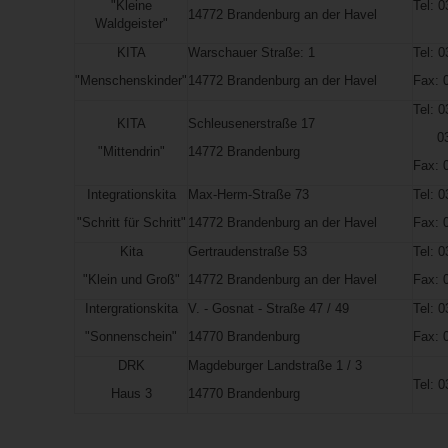
"Kleine
Tel: 
14772 Brandenburg an der Havel
Waldgeister"
KITA
Warschauer Straße: 1
Tel: 
"Menschenskinder"
14772 Brandenburg an der Havel
Fax: 
Tel: 
KITA
Schleusenerstraße 17
0338
"Mittendrin"
14772 Brandenburg
Fax: 
Integrationskita
Max-Herm-Straße 73
Tel: 
"Schritt für Schritt"
14772 Brandenburg an der Havel
Fax: 
Kita
Gertraudenstraße 53
Tel: 
"Klein und Groß"
14772 Brandenburg an der Havel
Fax: 
Intergrationskita
V. - Gosnat - Straße 47 / 49
Tel: 
"Sonnenschein"
14770 Brandenburg
Fax: 
DRK
Magdeburger Landstraße 1 / 3
Tel: 
Haus 3
14770 Brandenburg