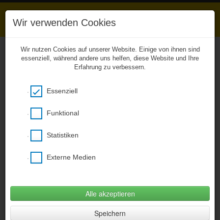
Wir verwenden Cookies
Wir nutzen Cookies auf unserer Website. Einige von ihnen sind
essenziell, während andere uns helfen, diese Website und Ihre
Erfahrung zu verbessern.
Unkompliziert zu den
Hausaufgaben
Essenziell
Das Entwicklerteam von BCB Webhouse
ermöglicht aus gegebenen Anlass ab sofort
einen kostenfreien Zugang zu unserer
Funktional
CitySchulApp und damit zu den eingestellten
Hausaufgaben! Bitte den nachstehenden Link
Statistiken
verwenden, ein Smartphone wird nicht
benötigt (Desktopversion)!
Externe Medien
Hier klicken um citySchulApp Desktop zu
öffnen
(Öffnet im neuem Fenster)
Alle akzeptieren
Datenschutzerklärung
Speichern