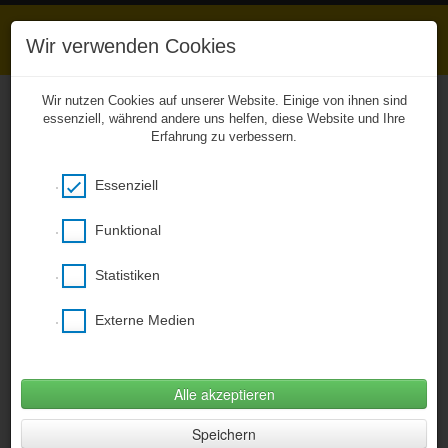
Wir verwenden Cookies
Wir nutzen Cookies auf unserer Website. Einige von ihnen sind
essenziell, während andere uns helfen, diese Website und Ihre
Erfahrung zu verbessern.
Unkompliziert zu den
Hausaufgaben
Essenziell
Das Entwicklerteam von BCB Webhouse
ermöglicht aus gegebenen Anlass ab sofort
einen kostenfreien Zugang zu unserer
Funktional
CitySchulApp und damit zu den eingestellten
Hausaufgaben! Bitte den nachstehenden Link
Statistiken
verwenden, ein Smartphone wird nicht
benötigt (Desktopversion)!
Externe Medien
Hier klicken um citySchulApp Desktop zu
öffnen
(Öffnet im neuem Fenster)
Alle akzeptieren
Fotogalerie
»
Schulversammlung zum
Speichern
Schuljahresende 2022/23