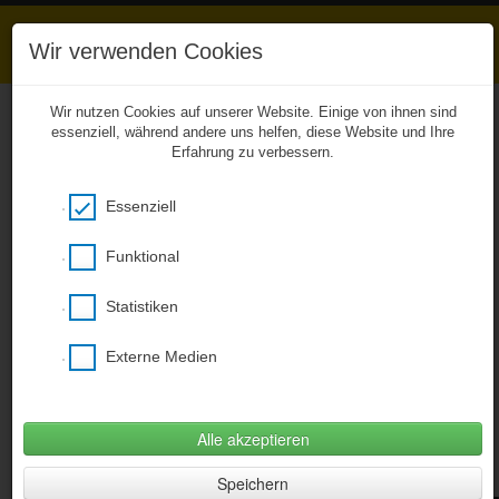
Wir verwenden Cookies
Wir nutzen Cookies auf unserer Website. Einige von ihnen sind
essenziell, während andere uns helfen, diese Website und Ihre
Erfahrung zu verbessern.
Unkompliziert zu den
Hausaufgaben
Essenziell
Das Entwicklerteam von BCB Webhouse
ermöglicht aus gegebenen Anlass ab sofort
einen kostenfreien Zugang zu unserer
Funktional
CitySchulApp und damit zu den eingestellten
Hausaufgaben! Bitte den nachstehenden Link
Statistiken
verwenden, ein Smartphone wird nicht
benötigt (Desktopversion)!
Externe Medien
Hier klicken um citySchulApp Desktop zu
öffnen
(Öffnet im neuem Fenster)
Alle akzeptieren
Fotogalerie
»
Landespolizeiorchester
Speichern