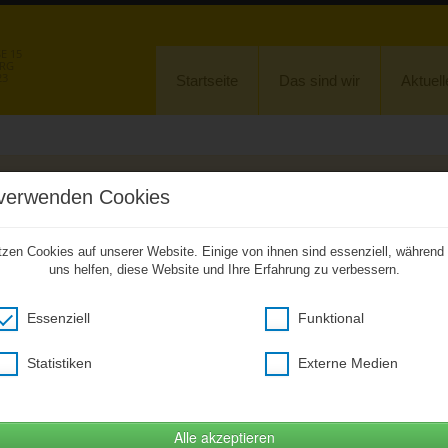
 15
URG
23
Startseite
Das sind wir
Aktuell
Unkompliziert zu den Hausaufgaben
verwenden Cookies
ebenen Anlass ab sofort einen kostenfreien Zugang zu unserer CitySchulApp
hstehenden Link verwenden, ein Smartphone wird nicht benötigt (Desktopversi
tzen Cookies auf unserer Website. Einige von ihnen sind essenziell, während
uns helfen, diese Website und Ihre Erfahrung zu verbessern.
Hier klicken um citySchulApp Desktop zu öffnen
(Öffnet im neuem Fenster)
Essenziell
Funktional
Fotogalerie
»
Landespolizeiorchester
Landespolizeiorchester
Statistiken
Externe Medien
Alle akzeptieren