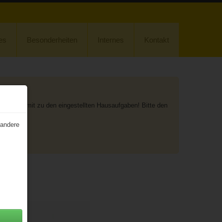
es
Besonderheiten
Internes
Kontakt
 und damit zu den eingestellten Hausaufgaben! Bitte den
on)!
 andere