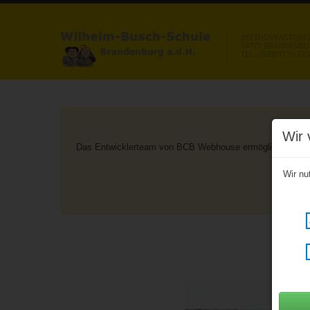
BEETHOVENSTRASSE
14772 BRANDENB
TEL.: (03381) 70 22 
Wir 
Das Entwicklerteam von BCB Webhouse ermöglicht aus geg
nac
Wir nu